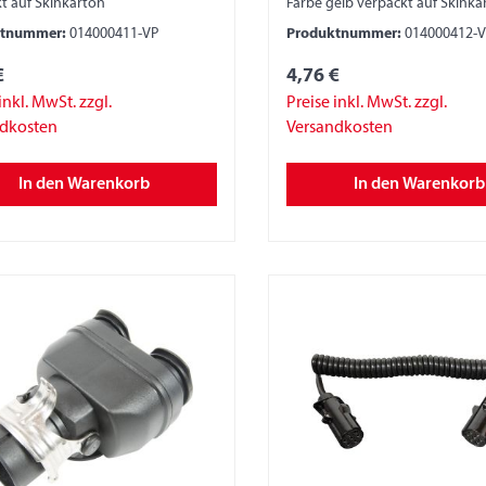
t auf Skinkarton
Farbe gelb verpackt auf Skinka
ktnummer:
014000411-VP
Produktnummer:
014000412-
€
4,76 €
inkl. MwSt. zzgl.
Preise inkl. MwSt. zzgl.
ndkosten
Versandkosten
In den Warenkorb
In den Warenkorb