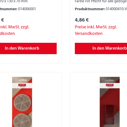
70 x 130 x 70 mm
Farbe rot Pflicht für alle gezog
Fahrzeuge. verpackt auf Skink
ktnummer:
014006001
Produktnummer:
014000410-
 €
4,86 €
inkl. MwSt. zzgl.
Preise inkl. MwSt. zzgl.
ndkosten
Versandkosten
In den Warenkorb
In den Warenkorb