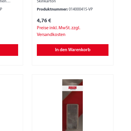
enen
Skinkarton
arton
VP
Produktnummer:
014000415-VP
4,76 €
Preise inkl. MwSt. zzgl.
Versandkosten
In den Warenkorb