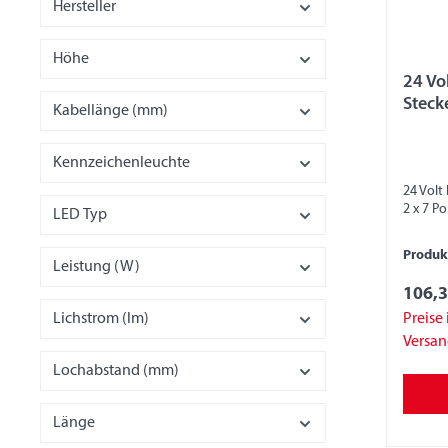
Hersteller
Höhe
24 Vo
Kabellänge (mm)
Kennzeichenleuchte
24 Volt
2 x 7
LED Typ
Produ
Leistung (W)
106,3
Lichstrom (lm)
Preise 
Versa
Lochabstand (mm)
Länge