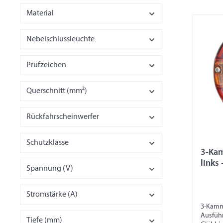
Material
Nebelschlussleuchte
Prüfzeichen
Querschnitt (mm²)
Rückfahrscheinwerfer
Schutzklasse
3-Kam
links 
Spannung (V)
Stromstärke (A)
3-Kamm
Ausführ
Tiefe (mm)