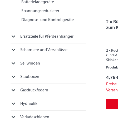
Batterieladegeräte
Spannungsreduzierer
Diagnose- und Kontrollgeräte
2 x Rückst
zum 
Ersatzteile für Pferdeanhänger
Scharniere und Verschlüsse
2 x Rüc
rund Ø 
Skinka
Seilwinden
Produ
Stauboxen
4,76 
Preise 
Versa
Gasdruckfedern
Hydraulik
Verladeschienen