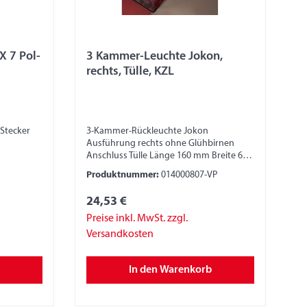
X 7 Pol-
3 Kammer-Leuchte Jokon,
rechts, Tülle, KZL
3-Kammer-Rückleuchte Jokon
Ausführung rechts ohne Glühbirnen
Anschluss Tülle Länge 160 mm Breite 65
mm Höhe 52 mm Funktionen
Produktnummer:
014000807-VP
Schlusslicht Bremslicht Blinklicht
Kennzeichenlicht zum auswechseln
24,53 €
verpackt auf Skinkarton
Preise inkl. MwSt. zzgl.
Versandkosten
In den Warenkorb