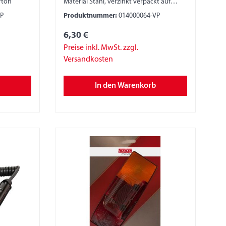
rton
Material Stahl, verzinkt verpackt auf
Skinkarton
VP
Produktnummer:
014000064-VP
6,30 €
Preise inkl. MwSt. zzgl.
Versandkosten
In den Warenkorb