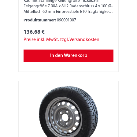
Rad mit Stahlfelge Reifengröße 18.5x8.5-8
Felgengröße 7.00A x 8H2 Radanschluss 4 x 100 Ø-
Mittelloch 60 mm Einpresstiefe ET0 Tragfähigkeit
425 kg LI 78M 2,5-3,5 Bar
Produktnummer:
090001007
136,68 €
Preise inkl. MwSt. zzgl. Versandkosten
In den Warenkorb