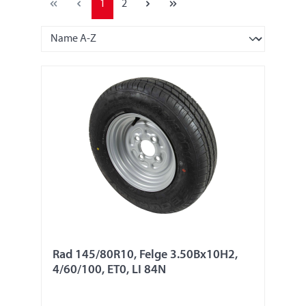
1
2
Rad 145/80R10, Felge 3.50Bx10H2,
4/60/100, ET0, LI 84N