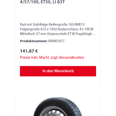
4/57/100, ET30, LI 83T
Rad mit Stahlfelge Reifengröße 165/80R13
Felgengröße 4.5J x 13H2 Radanschluss 4 x 100 Ø-
Mittelloch 57 mm Einpresstiefe ET30 Tragfähigkeit
485 kg LI 83T
Produktnummer:
090001017
141,87 €
Preise inkl. MwSt. zzgl. Versandkosten
In den Warenkorb