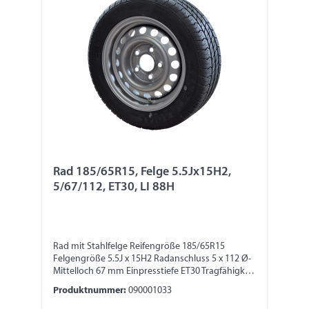
Rad 185/65R15, Felge 5.5Jx15H2,
5/67/112, ET30, LI 88H
Rad mit Stahlfelge Reifengröße 185/65R15
Felgengröße 5.5J x 15H2 Radanschluss 5 x 112 Ø-
Mittelloch 67 mm Einpresstiefe ET30 Tragfähigkeit
560 kg LI 88H
Produktnummer:
090001033