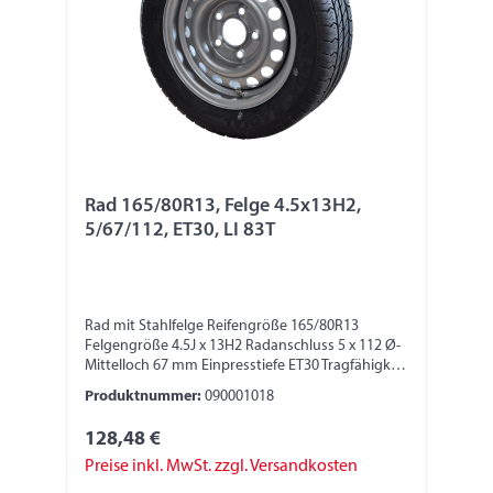
Rad 165/80R13, Felge 4.5x13H2,
5/67/112, ET30, LI 83T
Rad mit Stahlfelge Reifengröße 165/80R13
Felgengröße 4.5J x 13H2 Radanschluss 5 x 112 Ø-
Mittelloch 67 mm Einpresstiefe ET30 Tragfähigkeit
485 kg LI 83T
Produktnummer:
090001018
128,48 €
Preise inkl. MwSt. zzgl. Versandkosten