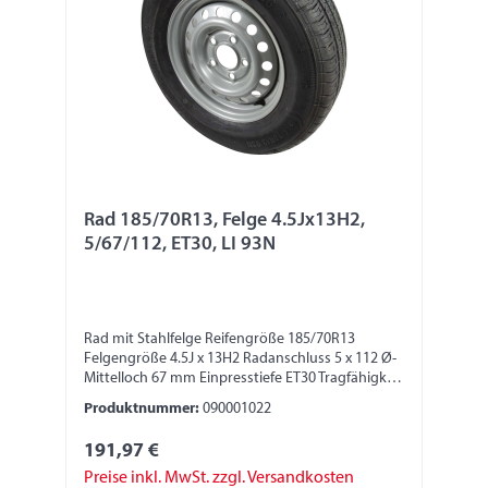
Rad 185/70R13, Felge 4.5Jx13H2,
5/67/112, ET30, LI 93N
Rad mit Stahlfelge Reifengröße 185/70R13
Felgengröße 4.5J x 13H2 Radanschluss 5 x 112 Ø-
Mittelloch 67 mm Einpresstiefe ET30 Tragfähigkeit
650 kg LI 93N
Produktnummer:
090001022
191,97 €
Preise inkl. MwSt. zzgl. Versandkosten