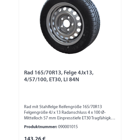
Rad 165/70R13, Felge 4Jx13,
4/57/100, ET30, LI 84N
Rad mit Stahlfelge Reifengröße 165/70R13
Felgengröße 4J x 13 Radanschluss 4 x 100 Ø-
Mittelloch 57 mm Einpresstiefe ET30 Tragfähigkeit
500 kg LI 84N
Produktnummer:
090001015
143,26 €