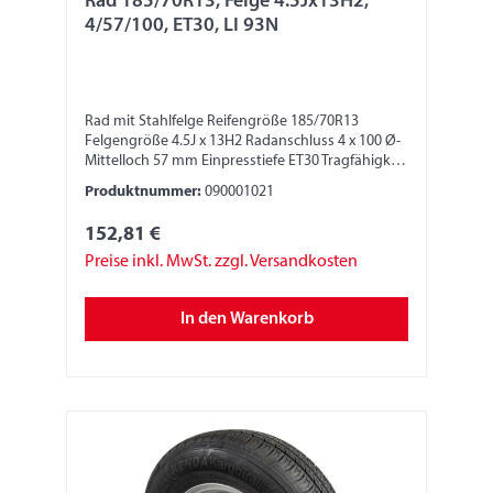
Rad 185/70R13, Felge 4.5Jx13H2,
4/57/100, ET30, LI 93N
Rad mit Stahlfelge Reifengröße 185/70R13
Felgengröße 4.5J x 13H2 Radanschluss 4 x 100 Ø-
Mittelloch 57 mm Einpresstiefe ET30 Tragfähigkeit
650 kg LI 93N
Produktnummer:
090001021
152,81 €
Preise inkl. MwSt. zzgl. Versandkosten
In den Warenkorb