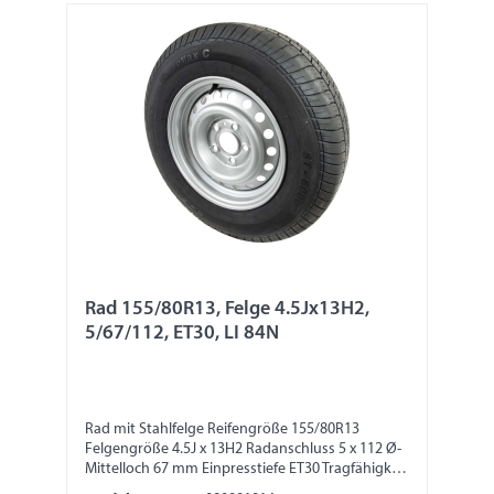
Rad 155/80R13, Felge 4.5Jx13H2,
5/67/112, ET30, LI 84N
Rad mit Stahlfelge Reifengröße 155/80R13
Felgengröße 4.5J x 13H2 Radanschluss 5 x 112 Ø-
Mittelloch 67 mm Einpresstiefe ET30 Tragfähigkeit
500 kg LI 84N