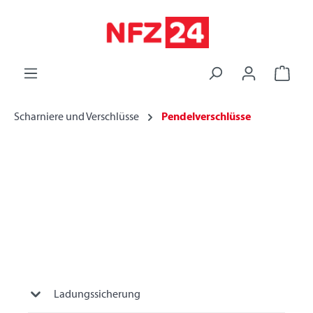
alt springen
Scharniere und Verschlüsse
Pendelverschlüsse
Ladungssicherung