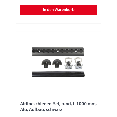
Die Stabilität und die Festigkeit der Zurrschiene
ist abhängig von der Anbringung und Fixierung.
In den Warenkorb
Verantwortlich dafür ist der jeweilige
Monteur/Fahrzeugbauer. Nur geeignete
Anschlagmittel, Sperrbalken oder Zurrgurte
verwenden. Zurrgurte nur in der horizontalen
Umreifung verwenden, nicht im Direktzug und
nicht zum Niederzurren oder Schrägzurren. Der
Monteur/Fahrzeugbauer muss diese Angaben
und die Angaben zur Festigkeit dem Nutzer
mittels Hinweisschilder kenntlich machen. Wir
übernehmen keine Produkthaftung.
Airlineschienen-Set, rund, L 1000 mm,
Alu, Aufbau, schwarz