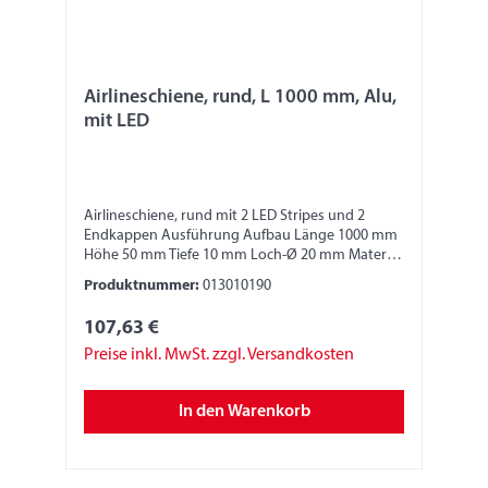
Airlineschiene, rund, L 1000 mm, Alu,
mit LED
Airlineschiene, rund mit 2 LED Stripes und 2
Endkappen Ausführung Aufbau Länge 1000 mm
Höhe 50 mm Tiefe 10 mm Loch-Ø 20 mm Material
Aluminium LED-Stripes Spannung 12 V Lumen
Produktnummer:
013010190
870 lm pro Stripe Schutzklasse IP67 Bitte
beachten: Die Stabilität und die Festigkeit der
107,63 €
Zurrschiene ist abhängig von der Anbringung
und Fixierung. Verantwortlich dafür ist der
Preise inkl. MwSt. zzgl. Versandkosten
jeweilige Monteur/Fahrzeugbauer. Nur geeignete
Anschlagmittel, Sperrbalken oder Zurrgurte
In den Warenkorb
verwenden. Zurrgurte nur in der horizontalen
Umreifung verwenden, nicht im Direktzug und
nicht zum Niederzurren oder Schrägzurren. Der
Monteur/Fahrzeugbauer muss diese Angaben