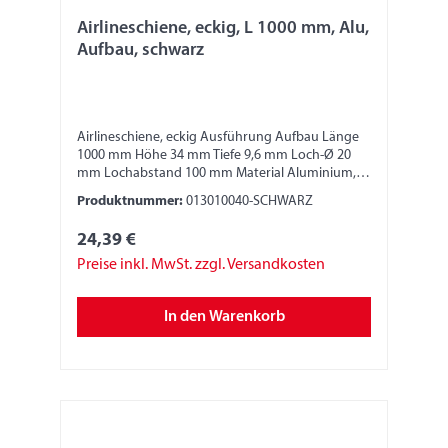
Airlineschiene, eckig, L 1000 mm, Alu,
Aufbau, schwarz
Airlineschiene, eckig Ausführung Aufbau Länge
1000 mm Höhe 34 mm Tiefe 9,6 mm Loch-Ø 20
mm Lochabstand 100 mm Material Aluminium,
schwarz eloxiert E6-C3 Bitte beachten: Die
Produktnummer:
013010040-SCHWARZ
Stabilität und die Festigkeit der Zurrschiene ist
abhängig von der Anbringung und Fixierung.
24,39 €
Verantwortlich dafür ist der jeweilige
Monteur/Fahrzeugbauer. Nur geeignete
Preise inkl. MwSt. zzgl. Versandkosten
Anschlagmittel, Sperrbalken oder Zurrgurte
verwenden. Zurrgurte nur in der horizontalen
In den Warenkorb
Umreifung verwenden, nicht im Direktzug und
nicht zum Niederzurren oder Schrägzurren. Der
Monteur/Fahrzeugbauer muss diese Angaben
und die Angaben zur Festigkeit dem Nutzer
mittels Hinweisschilder kenntlich machen. Wir
übernehmen keine Produkthaftung.