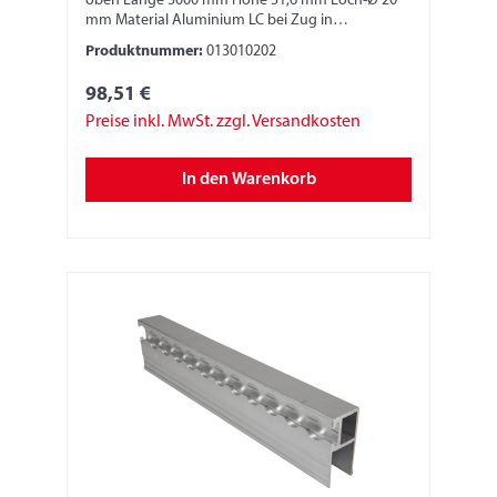
oben Länge 3000 mm Höhe 31,6 mm Loch-Ø 20
mm Material Aluminium LC bei Zug in
Zugrichtung Z90° 500 daN YZ45° 500 daN XZ45 °
Produktnummer:
013010202
500 daN
98,51 €
Preise inkl. MwSt. zzgl. Versandkosten
In den Warenkorb