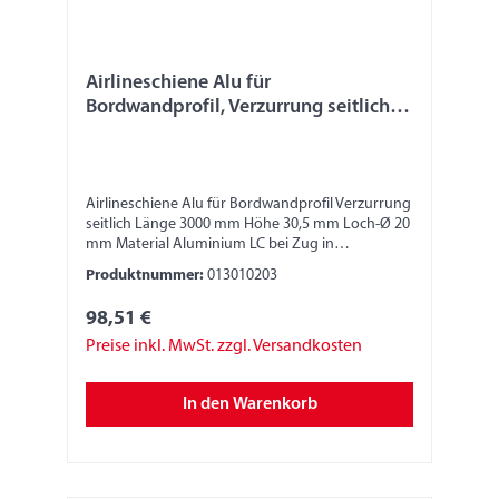
Airlineschiene Alu für
Bordwandprofil, Verzurrung seitlich, L
3000 mm
Airlineschiene Alu für Bordwandprofil Verzurrung
seitlich Länge 3000 mm Höhe 30,5 mm Loch-Ø 20
mm Material Aluminium LC bei Zug in
Zugrichtung Z90° 400 daN YZ45° 400 daN XZ45 °
Produktnummer:
013010203
400 daN
98,51 €
Preise inkl. MwSt. zzgl. Versandkosten
In den Warenkorb