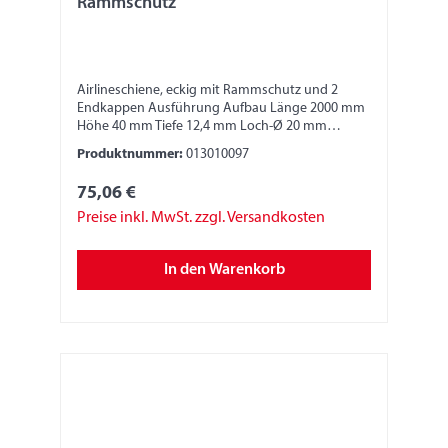
Rammschutz
Airlineschiene, eckig mit Rammschutz und 2
Endkappen Ausführung Aufbau Länge 2000 mm
Höhe 40 mm Tiefe 12,4 mm Loch-Ø 20 mm
Material Aluminium Bitte beachten: Die Stabilität
Produktnummer:
013010097
und die Festigkeit der Zurrschiene ist abhängig
von der Anbringung und Fixierung.
75,06 €
Verantwortlich dafür ist der jeweilige
Monteur/Fahrzeugbauer. Nur geeignete
Preise inkl. MwSt. zzgl. Versandkosten
Anschlagmittel, Sperrbalken oder Zurrgurte
verwenden. Zurrgurte nur in der horizontalen
In den Warenkorb
Umreifung verwenden, nicht im Direktzug und
nicht zum Niederzurren oder Schrägzurren. Der
Monteur/Fahrzeugbauer muss diese Angaben
und die Angaben zur Festigkeit dem Nutzer
mittels Hinweisschilder kenntlich machen. Wir
übernehmen keine Produkthaftung.