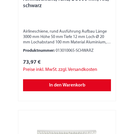
schwarz
Airlineschiene, rund Ausführung Aufbau Länge
3000 mm Höhe 50 mm Tiefe 12 mm Loch-Ø 20
mm Lochabstand 100 mm Material Aluminium,
schwarz eloxiert E6-C3 Bitte beachten: Die
Produktnummer:
013010065-SCHWARZ
Stabilität und die Festigkeit der Zurrschiene ist
abhängig von der Anbringung und Fixierung.
73,97 €
Verantwortlich dafür ist der jeweilige
Monteur/Fahrzeugbauer. Nur geeignete
Preise inkl. MwSt. zzgl. Versandkosten
Anschlagmittel, Sperrbalken oder Zurrgurte
verwenden. Zurrgurte nur in der horizontalen
In den Warenkorb
Umreifung verwenden, nicht im Direktzug und
nicht zum Niederzurren oder Schrägzurren. Der
Monteur/Fahrzeugbauer muss diese Angaben
und die Angaben zur Festigkeit dem Nutzer
mittels Hinweisschilder kenntlich machen. Wir
übernehmen keine Produkthaftung.