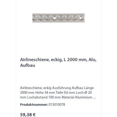
Airlineschiene, eckig, L 2000 mm, Alu,
Aufbau
Airlineschiene, eckig Ausführung Aufbau Länge
2000 mm Höhe 34 mm Tiefe 9,6 mm Loch-Ø 20
mm Lochabstand 100 mm Material Aluminium
Bitte beachten: Die Stabilität und die Festigkeit
Produktnummer:
013010078
der Zurrschiene ist abhängig von der
Anbringung und Fixierung. Verantwortlich dafür
59,38 €
ist der jeweilige Monteur/Fahrzeugbauer. Nur