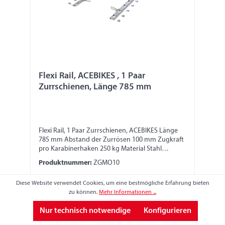
Flexi Rail, ACEBIKES , 1 Paar
Zurrschienen, Länge 785 mm
Flexi Rail, 1 Paar Zurrschienen, ACEBIKES Länge
785 mm Abstand der Zurrösen 100 mm Zugkraft
pro Karabinerhaken 250 kg Material Stahl
verzinkt inkl. 4 Karabinerhaken und
Produktnummer:
ZGMO10
Befestigungsmaterial
53,53 €
Diese Website verwendet Cookies, um eine bestmögliche Erfahrung bieten
zu können.
Mehr Informationen ...
Preise inkl. MwSt. zzgl. Versandkosten
Nur technisch notwendige
Konfigurieren
In den Warenkorb