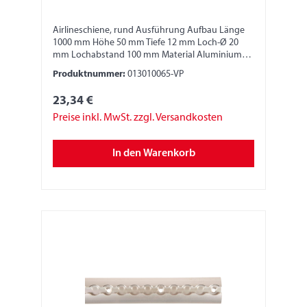
Airlineschiene, rund Ausführung Aufbau Länge
1000 mm Höhe 50 mm Tiefe 12 mm Loch-Ø 20
mm Lochabstand 100 mm Material Aluminium
Bitte beachten: Die Stabilität und die Festigkeit
Produktnummer:
013010065-VP
der Zurrschiene ist abhängig von der
Anbringung und Fixierung. Verantwortlich dafür
23,34 €
ist der jeweilige Monteur/Fahrzeugbauer. Nur
geeignete Anschlagmittel, Sperrbalken oder
Preise inkl. MwSt. zzgl. Versandkosten
Zurrgurte verwenden. Zurrgurte nur in der
horizontalen Umreifung verwenden, nicht im
In den Warenkorb
Direktzug und nicht zum Niederzurren oder
Schrägzurren. Der Monteur/Fahrzeugbauer muss
diese Angaben und die Angaben zur Festigkeit
dem Nutzer mittels Hinweisschilder kenntlich
machen. Wir übernehmen keine Produkthaftung.