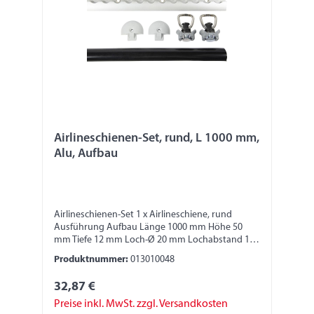
Airlineschienen-Set, rund, L 1000 mm,
Alu, Aufbau
Airlineschienen-Set 1 x Airlineschiene, rund
Ausführung Aufbau Länge 1000 mm Höhe 50
mm Tiefe 12 mm Loch-Ø 20 mm Lochabstand 100
mm Material Aluminium 2 x Endkappe für
Produktnummer:
013010048
Airlineschiene zum Schrauben Ausführung rund
2 x Beschlag mit Ring Bruchlast 400 daN Material
32,87 €
Kunststoff Ringbefestigung mit Gummischutz 1 x
Abdeckprofil Länge ca. 1000 mm Bitte beachten:
Preise inkl. MwSt. zzgl. Versandkosten