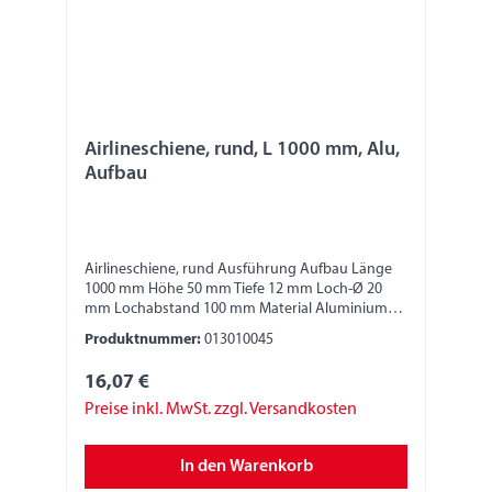
Airlineschiene, rund, L 1000 mm, Alu,
Aufbau
Airlineschiene, rund Ausführung Aufbau Länge
1000 mm Höhe 50 mm Tiefe 12 mm Loch-Ø 20
mm Lochabstand 100 mm Material Aluminium
Bitte beachten: Die Stabilität und die Festigkeit
Produktnummer:
013010045
der Zurrschiene ist abhängig von der
Anbringung und Fixierung. Verantwortlich dafür
16,07 €
ist der jeweilige Monteur/Fahrzeugbauer. Nur
geeignete Anschlagmittel, Sperrbalken oder
Preise inkl. MwSt. zzgl. Versandkosten
Zurrgurte verwenden. Zurrgurte nur in der
horizontalen Umreifung verwenden, nicht im
In den Warenkorb
Direktzug und nicht zum Niederzurren oder
Schrägzurren. Der Monteur/Fahrzeugbauer muss