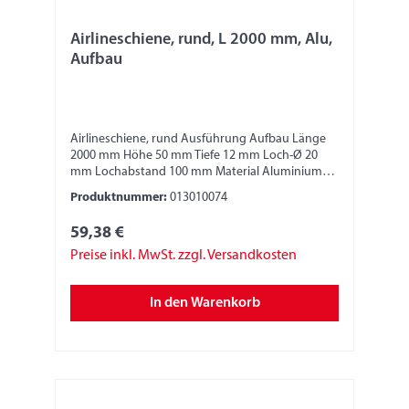
Airlineschiene, rund, L 2000 mm, Alu,
Aufbau
Airlineschiene, rund Ausführung Aufbau Länge
2000 mm Höhe 50 mm Tiefe 12 mm Loch-Ø 20
mm Lochabstand 100 mm Material Aluminium
Bitte beachten: Die Stabilität und die Festigkeit
Produktnummer:
013010074
der Zurrschiene ist abhängig von der
Anbringung und Fixierung. Verantwortlich dafür
59,38 €
ist der jeweilige Monteur/Fahrzeugbauer. Nur
geeignete Anschlagmittel, Sperrbalken oder
Preise inkl. MwSt. zzgl. Versandkosten
Zurrgurte verwenden. Zurrgurte nur in der
horizontalen Umreifung verwenden, nicht im
In den Warenkorb
Direktzug und nicht zum Niederzurren oder
Schrägzurren. Der Monteur/Fahrzeugbauer muss
diese Angaben und die Angaben zur Festigkeit
dem Nutzer mittels Hinweisschilder kenntlich
machen. Wir übernehmen keine Produkthaftung.