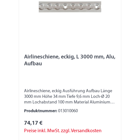
Airlineschiene, eckig, L 3000 mm, Alu,
Aufbau
Airlineschiene, eckig Ausführung Aufbau Länge
3000 mm Höhe 34 mm Tiefe 9,6 mm Loch-Ø 20
mm Lochabstand 100 mm Material Aluminium
Bitte beachten: Die Stabilität und die Festigkeit
Produktnummer:
013010060
der Zurrschiene ist abhängig von der
Anbringung und Fixierung. Verantwortlich dafür
74,17 €
ist der jeweilige Monteur/Fahrzeugbauer. Nur
geeignete Anschlagmittel, Sperrbalken oder
Preise inkl. MwSt. zzgl. Versandkosten
Zurrgurte verwenden. Zurrgurte nur in der