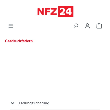
alt springen
Gasdruckfedern
Ladungssicherung