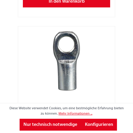
In den Warenkorb
Auge, Stahl, Ø 8,1, Länge 24 mm, M6
Diese Website verwendet Cookies, um eine bestmögliche Erfahrung bieten
zu können.
Mehr Informationen ...
Nur technisch notwendige
Konfigurieren