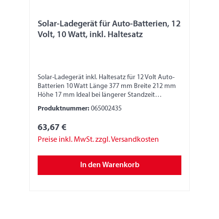
Solar-Ladegerät für Auto-Batterien, 12
Volt, 10 Watt, inkl. Haltesatz
Solar-Ladegerät inkl. Haltesatz für 12 Volt Auto-
Batterien 10 Watt Länge 377 mm Breite 212 mm
Höhe 17 mm Ideal bei längerer Standzeit
Über-/Entladungsschutz Anschluss für
Produktnummer:
065002435
Zigarettenanzünder Anschluss für die Batterie
mit Klemmenkabel Gewicht 0,8 kg inkl.
63,67 €
Zigarettenanzünder- und Batterie-
Anschlusskabel 2,30 m, 4 Saugnäpfe
Preise inkl. MwSt. zzgl. Versandkosten
In den Warenkorb