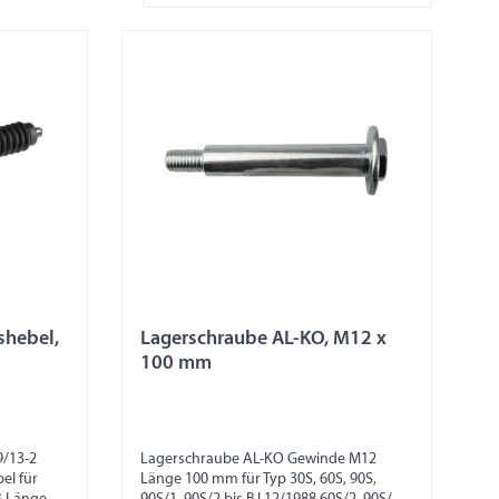
shebel,
Lagerschraube AL-KO, M12 x
100 mm
9/13-2
Lagerschraube AL-KO Gewinde M12
el für
Länge 100 mm für Typ 30S, 60S, 90S,