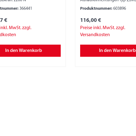
ubkraft 2200 N
Auflaufeinrichtungen Typ 2,8V
320 mm Ausschubkraft 2000 N
ktnummer:
366441
Produktnummer:
603896
7 €
116,00 €
inkl. MwSt. zzgl.
Preise inkl. MwSt. zzgl.
ndkosten
Versandkosten
In den Warenkorb
In den Warenkorb