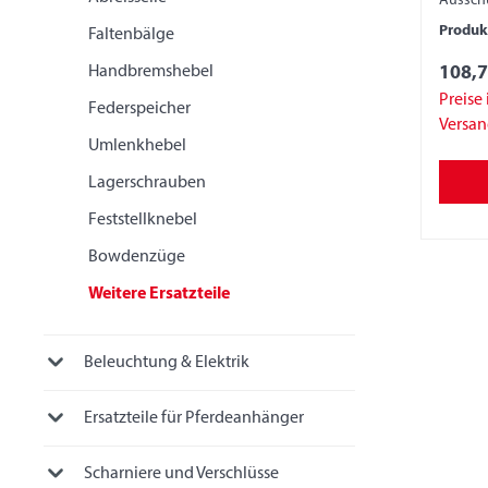
Aussch
Produ
Faltenbälge
Handbremshebel
108,7
Preise 
Federspeicher
Versa
Umlenkhebel
Lagerschrauben
Feststellknebel
Bowdenzüge
Weitere Ersatzteile
Beleuchtung & Elektrik
Ersatzteile für Pferdeanhänger
Scharniere und Verschlüsse